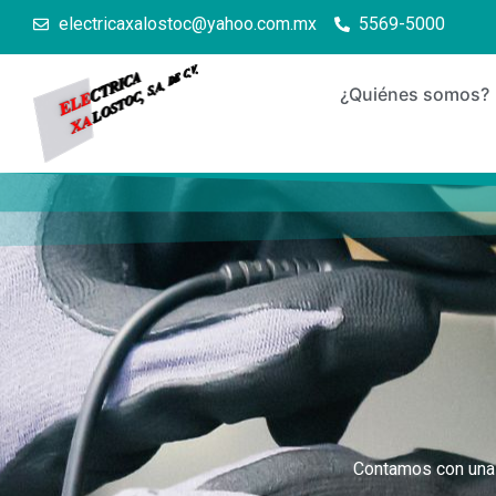
electricaxalostoc@yahoo.com.mx
5569-5000
¿Quiénes somos?
Contamos con una 